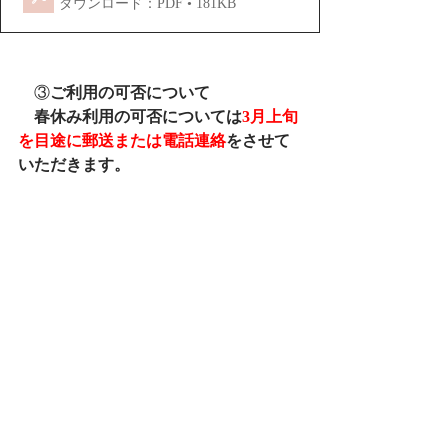
ダウンロード：PDF • 181KB
　③
ご利用の可否について
　春休み利用の可否については
3月上旬
を目途に郵送または電話連絡
をさせて
いただきます。
ご不明な点に関しましてはお電話、ま
たはメールフォームからお気軽にお問
い合わせください。
タグ：
申し込み
令和7年度
春休み
学童クラブ
お知らせ