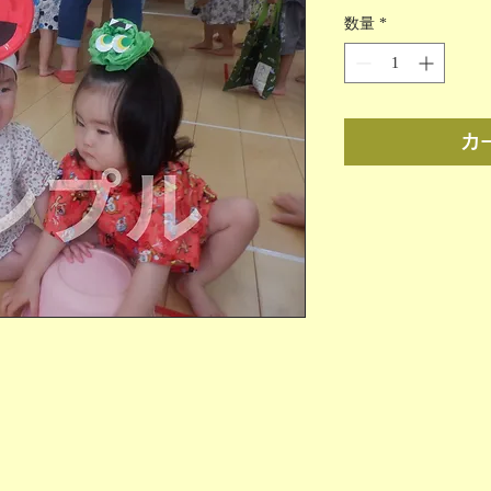
格
数量
*
カ