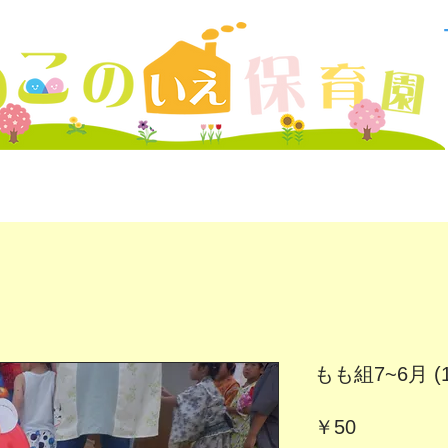
もも組7~6月 (1
価
￥50