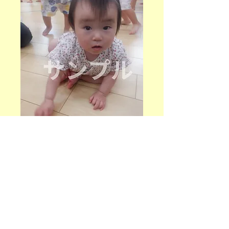
もも組7~6月 (12)
価
￥50
格
数量
*
カートに追加する