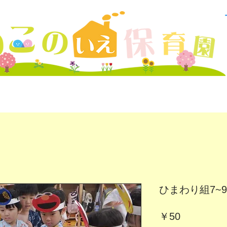
ひまわり組7~9月
価
￥50