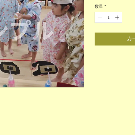
格
数量
*
カ