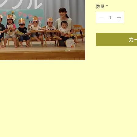
格
数量
*
カ