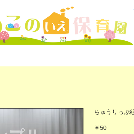
ちゅうりっぷ組7~
価
￥50