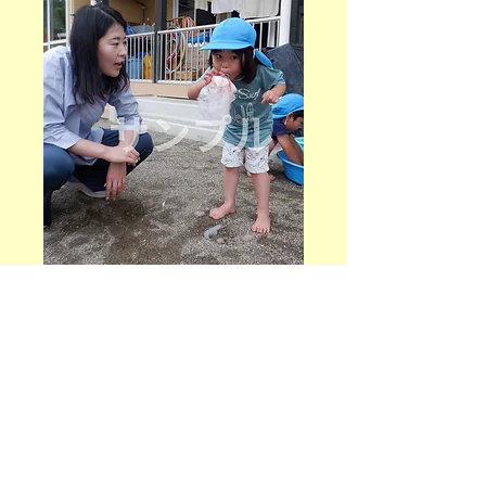
ちゅうりっぷ組4~6月
(121)
価
￥50
格
数量
*