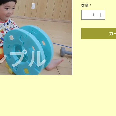
格
数量
*
カ