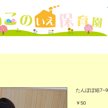
たんぽぽ組7~9月
価
￥50