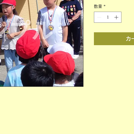
格
数量
*
カ