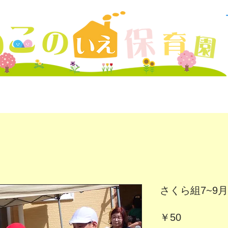
さくら組7~9月(
価
￥50